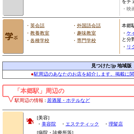
をチ
・映画
・
英会話
・
外国語会話
本郷
・
教養教室
・
趣味教室
・
ケ
と分
・
各種学校
・
専門学校
・
リ
見つけた!jp 地域版
●
駅周辺のあなたのお店を紹介します。掲載に
「本郷駅」周辺の
駅周辺の情報
:
居酒屋・ホテルなど
[美容]
・
美容院
・
エステティック
・
理髪店
[病院・診療所等]