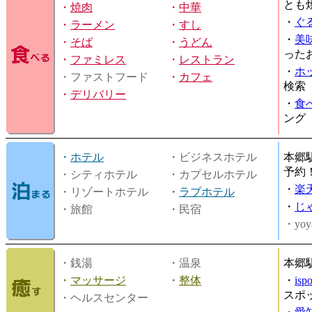
とも
・
焼肉
・
中華
・
ぐ
・
ラーメン
・
すし
・
美
・
そば
・
うどん
った
・
ファミレス
・
レストラン
・
ホ
・ファストフード
・
カフェ
検索
・
デリバリー
・
食
ング
・
ホテル
・ビジネスホテル
本郷
予約
・シティホテル
・カプセルホテル
・
楽
・リゾートホテル
・
ラブホテル
・
じ
・旅館
・民宿
・yoy
・銭湯
・温泉
本郷
・
マッサージ
・
整体
・
is
スポ
・ヘルスセンター