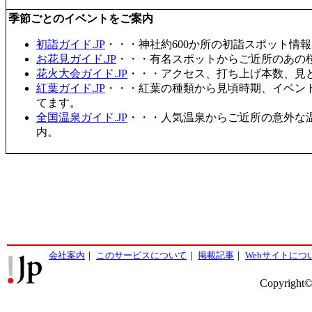
季節ごとのイベントをご案内
初詣ガイド.JP
・・・神社約600か所の初詣スポット情
お花見ガイド.JP
・・・有名スポットからご近所のあの桜
花火大会ガイド.JP
・・・アクセス、打ち上げ本数、見
紅葉ガイド.JP
・・・紅葉の種類から見頃時期、イベン
てます。
全国温泉ガイド.JP
・・・人気温泉からご近所の意外な
内。
会社案内
｜
このサービスについて
｜
掲載記事
｜
Webサイトにつ
Copyright©2