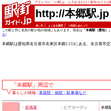
アドレスに「○○駅.jp」と入れるだけ！駅街ガイド
http://本郷駅.jp
｜
｜
使い方
よくある質問
ご利用にあたって
この駅と同じ名前の駅が他の地域にもあります。現在は
「本郷駅（愛知）
る]
本郷駅は愛知県名古屋市名東区本郷2-153にある、名古屋市
「本郷駅」周辺で
暮らしの情報
:
美容院・病院・駐車場など
・
居酒屋
・ビアガーデン
本郷