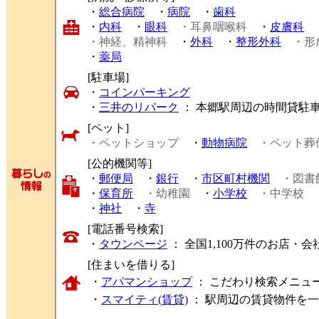
・
総合病院
・
病院
・
歯科
・
内科
・
眼科
・耳鼻咽喉科
・
皮膚科
・神経、精神科
・
外科
・
整形外科
・形
・
薬局
[駐車場]
・
コインパーキング
・
三井のリパーク
： 本郷駅周辺の時間貸駐
[ペット]
・ペットショップ
・
動物病院
・ペット葬
[公的機関等]
・
郵便局
・
銀行
・
市区町村機関
・図書
・
保育所
・幼稚園
・
小学校
・中学校
・
神社
・
寺
[電話番号検索]
・
タウンページ
： 全国1,100万件のお店
[住まいを借りる]
・
アパマンショップ
： こだわり検索メニュ
・
スマイティ(賃貸)
： 駅周辺の賃貸物件を