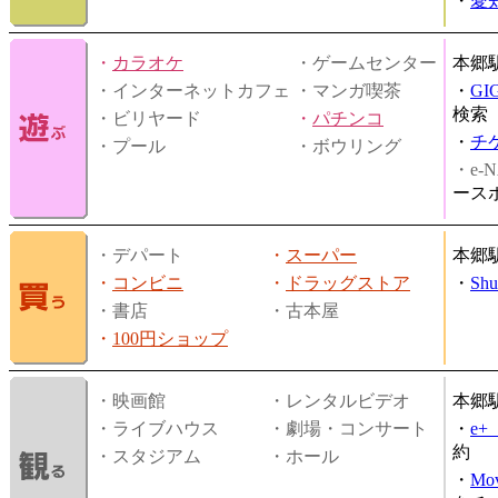
・
愛
・
カラオケ
・ゲームセンター
本郷
・インターネットカフェ
・マンガ喫茶
・
GI
検索
・ビリヤード
・
パチンコ
・
チ
・プール
・ボウリング
・e-N
ース
・デパート
・
スーパー
本郷
・
コンビニ
・
ドラッグストア
・
Shu
・書店
・古本屋
・
100円ショップ
・映画館
・レンタルビデオ
本郷
・ライブハウス
・劇場・コンサート
・
e
約
・スタジアム
・ホール
・
Mov